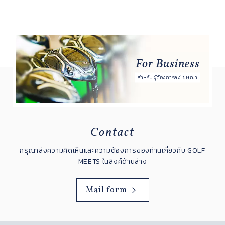
For Business
สำหรับผู้ต้องการลงโฆษณา
Contact
กรุณาส่งความคิดเห็นและความต้องการของท่านเกี่ยวกับ GOLF
MEETS ในลิงค์ด้านล่าง
Mail form