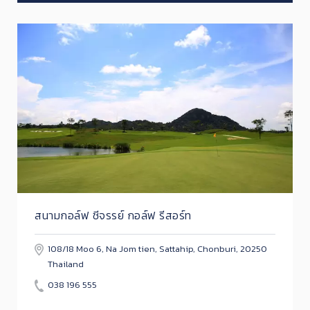
สนามกอล์ฟ ชีจรรย์ กอล์ฟ รีสอร์ท
108/18 Moo 6, Na Jom tien, Sattahip, Chonburi, 20250
Thailand
038 196 555