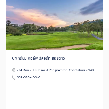
ชาเทรียม กอล์ฟ รีสอร์ท สอยดาว
224 Moo 2, T.Tubsai, A.Pongnamron, Chantaburi 22140
039-326-400~2