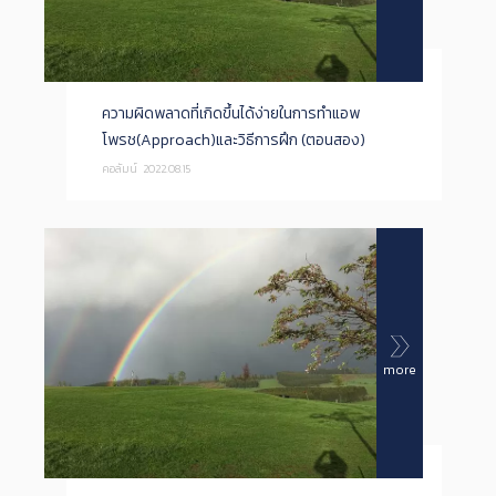
ความผิดพลาดที่เกิดขึ้นได้ง่ายในการทำแอพ
โพรช(Approach)และวิธีการฝึก (ตอนสอง)
คอลัมน์
2022.08.15
more