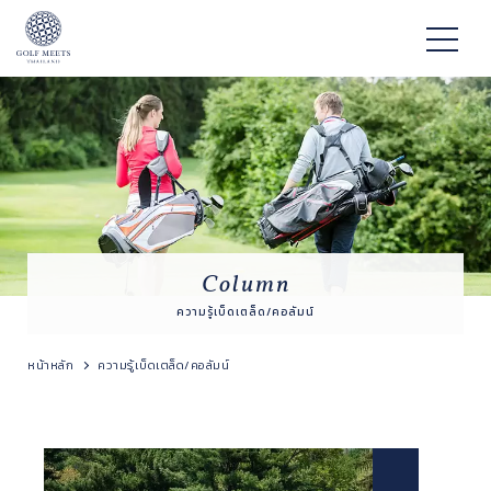
Column
ความรู้เบ็ดเตล็ด/คอลัมน์
หน้าหลัก
ความรู้เบ็ดเตล็ด/คอลัมน์