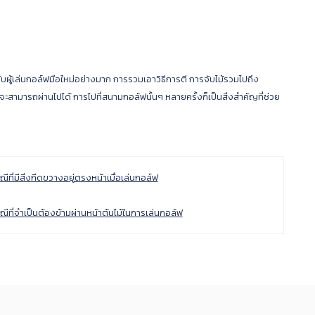
บผู้เล่นกอล์ฟมือใหม่อย่างมาก การรวมเอาวิธีการตี การจับไม้รวมไปถึง
จะสามารถผ่านไปได้ การไปที่สนามกอล์ฟนั้นๆ หลายครั้งก็เป็นสิ่งสำคัญที่ช่วย
ที่มีสิ่งกีดขวางอยู่ตรงหน้าเมื่อเล่นกอล์ฟ
ีที่จำเป็นต้องข้ามผ่านหน้าต้นไม้ในการเล่นกอล์ฟ