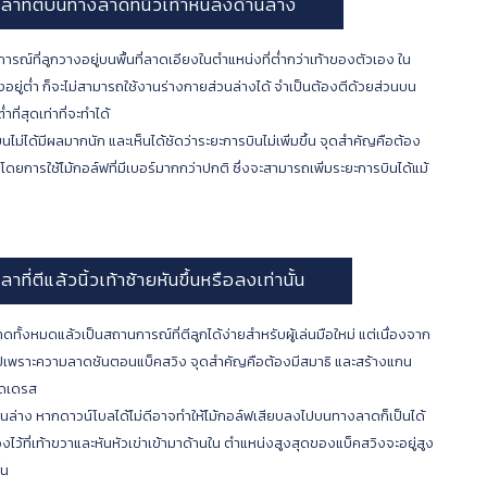
าที่ตีบนทางลาดที่นิ้วเท้าหันลงด้านล่าง
การณ์ที่ลูกวางอยู่บนพื้นที่ลาดเอียงในตำแหน่งที่ต่ำกว่าเท้าของตัวเอง ใน
วงอยู่ต่ำ ก็จะไม่สามารถใช้งานร่างกายส่วนล่างได้ จำเป็นต้องตีด้วยส่วนบน
ี่สุดเท่าที่จะทำได้
ม่ได้มีผลมากนัก และเห็นได้ชัดว่าระยะการบินไม่เพิ่มขึ้น จุดสำคัญคือต้อง
ย โดยการใช้ไม้กอล์ฟที่มีเบอร์มากกว่าปกติ ซึ่งจะสามารถเพิ่มระยะการบินได้แม้
ี่ตีแล้วนิ้วเท้าซ้ายหันขึ้นหรือลงเท่านั้น
ทั้งหมดแล้วเป็นสถานการณ์ที่ตีลูกได้ง่ายสำหรับผู้เล่นมือใหม่ แต่เนื่องจาก
นไปเพราะความลาดชันตอนแบ็คสวิง จุดสำคัญคือต้องมีสมาธิ และสร้างแกน
อดเดรส
านล่าง หากดาวน์โบลได้ไม่ดีอาจทำให้ไม้กอล์ฟเสียบลงไปบนทางลาดก็เป็นได้
งไว้ที่เท้าขวาและหันหัวเข่าเข้ามาด้านใน ตำแหน่งสูงสุดของแบ็คสวิงจะอยู่สูง
้น