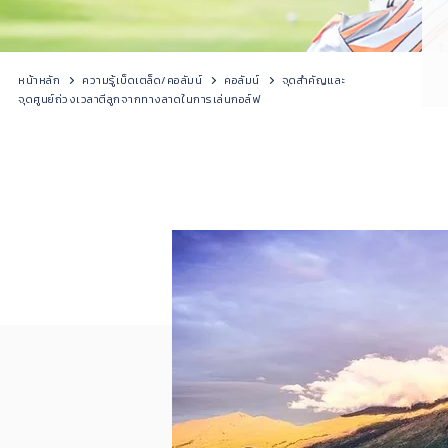
หน้าหลัก
ความรู้เบ็ดเตล็ด/คอลัมน์
คอลัมน์
จุดสำคัญและ
จุดศูนย์ถ่วงเวลาตีลูกจากทางลาดในการเล่นกอล์ฟ