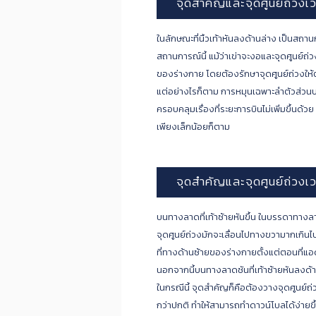
จุดสำคัญและจุดศูนย์ถ่วงเวล
ในลักษณะที่นิ้วเท้าหันลงด้านล่าง เป็นสถาน
สถานการณ์นี้ แม้ว่าเข่าจะงอและจุดศูนย์ถ่
ของร่างกาย โดยต้องรักษาจุดศูนย์ถ่วงให้ต่ำท
แต่อย่างไรก็ตาม การหมุนเฉพาะลำตัวส่วนบนไ
ครอบคลุมเรื่องที่ระยะการบินไม่เพิ่มขึ้นด้ว
เพียงเล็กน้อยก็ตาม
จุดสำคัญและจุดศูนย์ถ่วงเวลาท
บนทางลาดที่เท้าซ้ายหันขึ้น ในบรรดาทางลาด
จุดศูนย์ถ่วงมักจะเลื่อนไปทางขวามากเกิ
ที่ทางด้านซ้ายของร่างกายตั้งแต่ตอนที่แ
นอกจากนี้บนทางลาดชันที่เท้าซ้ายหันลงด้
ในกรณีนี้ จุดสำคัญก็คือต้องวางจุดศูนย์ถ่ว
กว่าปกติ ทำให้สามารถทำดาวน์โบลได้ง่ายขึ