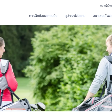
ความรู้เบ็
การฝึกซ้อม/เทรนนิ่ง
อุปกรณ์/ไอเทม
สนามกอล์ฟ/ค