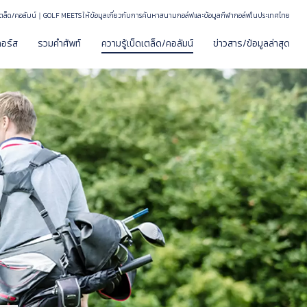
ดเตล็ด/คอลัมน์｜GOLF MEETS ให้ข้อมูลเกี่ยวกับการค้นหาสนามกอล์ฟและข้อมูลกีฬากอล์ฟในประเทศไทย
อร์ส
รวมคำศัพท์
ความรู้เบ็ดเตล็ด/คอลัมน์
ข่าวสาร/ข้อมูลล่าสุด