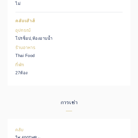
ไม่
คลับเฮ้าส์
อุปกรณ์
โปรช็อป,ห้องอาบน้ำ
ร้านอาหาร
Thai Food
ที่พัก
27ห้อง
การเช่า
คลับ
ใช่ 600THB～