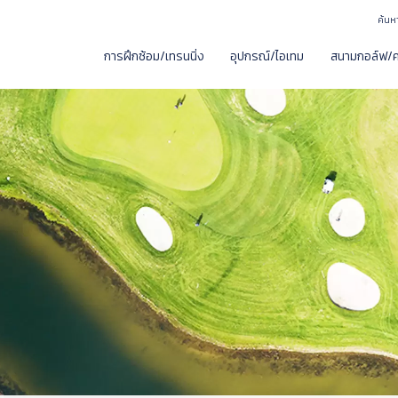
ค้นห
การฝึกซ้อม/เทรนนิ่ง
อุปกรณ์/ไอเทม
สนามกอล์ฟ/ค