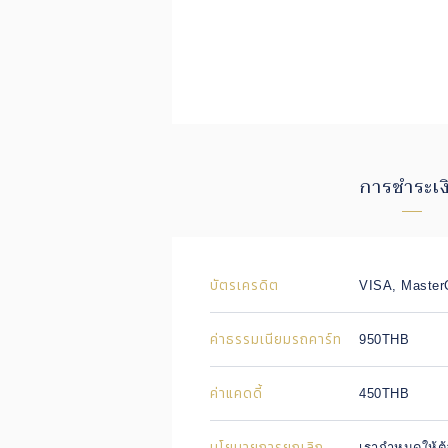
การชำระเง
บัตรเครดิต
VISA, Master
ค่าธรรมเนียมรถคาร์ท
950THB
ค่าแคดดี้
450THB
นโยบายการยกเลิก
เรากำหนดให้ต้