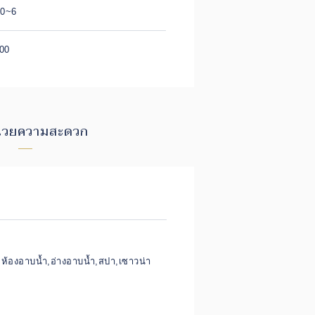
00~6
:00
ำนวยความสะดวก
ห้องอาบน้ำ,อ่างอาบน้ำ,สปา,เซาวน่า