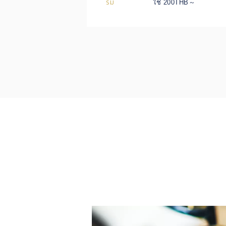
ร่ม
ใช่ 200THB～