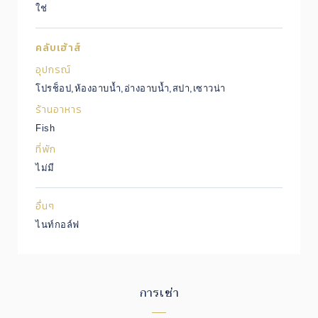
ใช่
คลับเฮ้าส์
อุปกรณ์
โปรช็อป,ห้องอาบน้ำ,อ่างอาบน้ำ,สปา,เซาวน่า
ร้านอาหาร
Fish
ที่พัก
ไม่มี
อื่นๆ
ไนท์กอล์ฟ
การเช่า