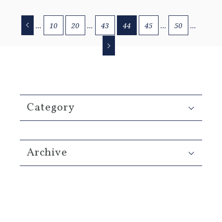
...
10
20
...
43
44
45
...
50
...
Category
Archive