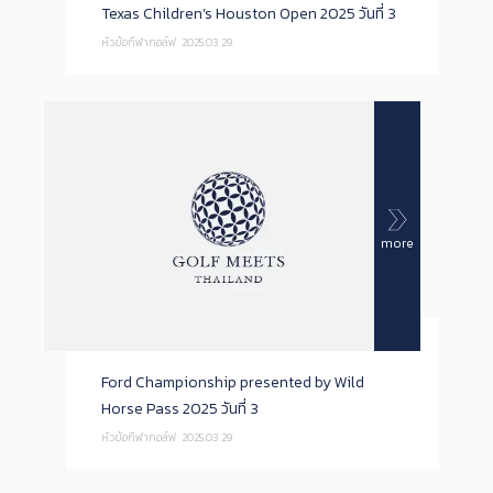
Texas Children’s Houston Open 2025 วันที่ 3
หัวข้อกีฬากอล์ฟ
2025.03.29
more
Ford Championship presented by Wild
Horse Pass 2025 วันที่ 3
หัวข้อกีฬากอล์ฟ
2025.03.29