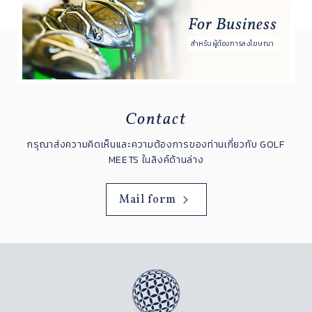
For Business
สำหรับผู้ต้องการลงโฆษณา
Contact
กรุณาส่งความคิดเห็นและความต้องการของท่านเกี่ยวกับ GOLF
MEETS ในลิงค์ด้านล่าง
Mail form