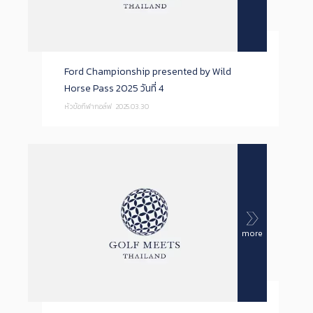
Ford Championship presented by Wild
Horse Pass 2025 วันที่ 4
หัวข้อกีฬากอล์ฟ
2025.03.30
more