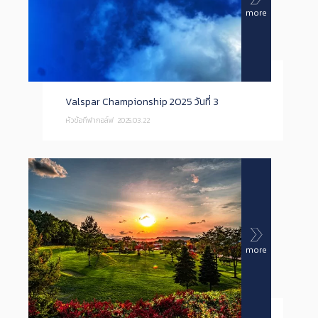
more
Valspar Championship 2025 วันที่ 3
หัวข้อกีฬากอล์ฟ
2025.03.22
more