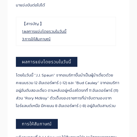
มาแข่งขันต่อไปได้
【สารบัญ 】
1.ผลการแข่งโดยรวมในวันนี้
3.การให้สัมภาษณ์
ผลการแข่งโดยรวมในวันนี้
โดยในวันนี้ “J.J. Spaun” จากอเมริกาขึ้นนำเป็นผู้นำเดี่ยวด้วย
คะแนนรวม 12 อันเดอร์พาร์ (-12) และ “Bud Cauley” จากอเมริกา
อยู่อันดับสองเดี่ยว ตามหลังอยู่หนึ่งสโตรกที่ 11 อันเดอร์พาร์ (11)
ส่วน “​Rory McIlroy” ตัวเต็งของรายการที่น่าจับตามองจาก
ไอร์แลนด์เหนือ มีคะแนน 8 อันเดอร์พาร์ (-8) อยู่อันดับสามร่วม
การให้สัมภาษณ์