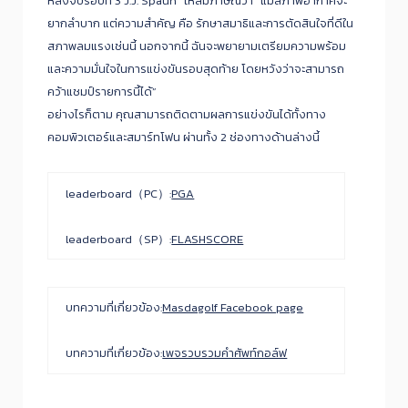
หลังจบรอบที่ 3 J.J. Spaun” ให้สัมภาษณ์ว่า “แม้สภาพอากาศจะ
ยากลำบาก แต่ความสำคัญ คือ รักษาสมาธิและการตัดสินใจที่ดีใน
สภาพลมแรงเช่นนี้ นอกจากนี้ ฉันจะพยายามเตรียมความพร้อม
และความมั่นใจในการแข่งขันรอบสุดท้าย โดยหวังว่าจะสามารถ
คว้าแชมป์รายการนี้ได้”
อย่างไรก็ตาม คุณสามารถติดตามผลการแข่งขันได้ทั้งทาง
คอมพิวเตอร์และสมาร์ทโฟน ผ่านทั้ง 2 ช่องทางด้านล่างนี้
leaderboard（PC）:
PGA
leaderboard（SP）:
FLASHSCORE
บทความที่เกี่ยวข้อง:
Masdagolf Facebook page
บทความที่เกี่ยวข้อง:
เพจรวบรวมคำศัพท์กอล์ฟ