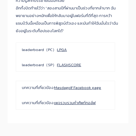
ความรู้สึกที่บรรยายไม่ออกเลย”
อีกทั้งปิดท้ายไว้ว่า “สองสามปีที่ผ่านมาเป็นช่วงที่ยากลำบาก ฉัน
พยายามอย่างหนักเพื่อให้กลับมาอยู่ในฟอร์มที่ดีที่สุด การคว้า
แชมป์วันนี้เหมือนเป็นการพิสูจน์ตัวเอง และมันทำให้ฉันมั่นใจว่าฉัน
ยังอยู่ในระดับท็อปของโลกได้”
leaderboard（PC）:
LPGA
leaderboard（SP）:
FLASHSCORE
บทความที่เกี่ยวข้อง:
Masdagolf Facebook page
บทความที่เกี่ยวข้อง:
เพจรวบรวมคำศัพท์กอล์ฟ