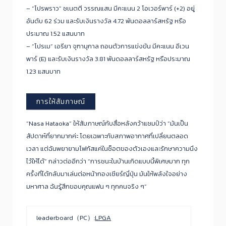
– “โปรพราว” ชเนตตี วรรณแสน มีคะแนน 2 โอเวอร์พาร์ (+2) อยู่
อันดับ 62 ร่วม และรับเงินรางวัล 4.72 พันดอลลาร์สหรัฐ หรือ
ประมาณ 1.52 แสนบาท
– “โปรเม” เอรียา จุฑานุกาล ถอนตัวการแข่งขัน มีคะแนน อีเวน
พาร์ (E) และรับเงินรางวัล 3.81 พันดอลลาร์สหรัฐ หรือประมาณ
1.23 แสนบาท
การให้สัมภาษณ์
“Nasa Hataoka” ให้สัมภาษณ์กับสื่อหลังคว้าแชมป์ว่า “มันเป็น
สัปดาห์ที่ยากมากค่ะ โดยเฉพาะกับสภาพอากาศที่เปลี่ยนตลอด
เวลา แต่ฉันพยายามโฟกัสแค่ในช็อตของตัวเองและรักษาความนิ่ง
ไว้ให้ได้” กล่าวต่ออีกว่า “การชนะในบ้านเกิดแบบนี้พิเศษมาก ทุก
ครั้งที่ได้กลับมาเล่นต่อหน้ากองเชียร์ญี่ปุ่น มันให้พลังใจอย่าง
มหาศาล ฉันรู้สึกขอบคุณแฟน ๆ ทุกคนจริง ๆ”
leaderboard（PC）:
LPGA