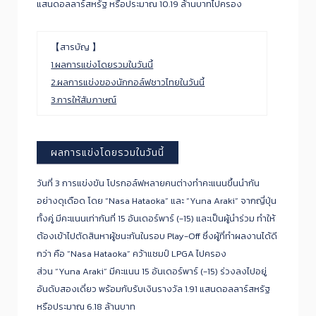
แสนดอลลาร์สหรัฐ หรือประมาณ 10.19 ล้านบาทไปครอง
【สารบัญ 】
1.ผลการแข่งโดยรวมในวันนี้
2.ผลการแข่งของนักกอล์ฟชาวไทยในวันนี้
3.การให้สัมภาษณ์
ผลการแข่งโดยรวมในวันนี้
วันที่ 3 การแข่งขัน โปรกอล์ฟหลายคนต่างทำคะแนนขึ้นนำกัน
อย่างดุเดือด โดย “Nasa Hataoka” และ “Yuna Araki” จากญี่ปุ่น
ทั้งคู่ มีคะแนนเท่ากันที่ 15 อันเดอร์พาร์ (-15) และเป็นผู้นำร่วม ทำให้
ต้องเข้าไปตัดสินหาผู้ชนะกันในรอบ Play-Off ซึ่งผู้ที่ทำผลงานได้ดี
กว่า คือ “Nasa Hataoka” คว้าแชมป์ LPGA ไปครอง
ส่วน “Yuna Araki” มีคะแนน 15 อันเดอร์พาร์ (-15) ร่วงลงไปอยู่
อันดับสองเดี่ยว พร้อมกับรับเงินรางวัล 1.91 แสนดอลลาร์สหรัฐ
หรือประมาณ 6.18 ล้านบาท